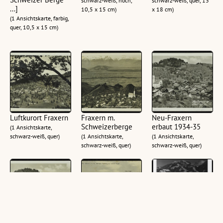
schwarz-weiß, hoch,
schwarz-weiß, quer, 13
...]
10,5 x 15 cm)
x 18 cm)
(1 Ansichtskarte, farbig,
quer, 10,5 x 15 cm)
Luftkurort Fraxern
Fraxern m.
Neu-Fraxern
Schweizerberge
erbaut 1934-35
(1 Ansichtskarte,
schwarz-weiß, quer)
(1 Ansichtskarte,
(1 Ansichtskarte,
schwarz-weiß, quer)
schwarz-weiß, quer)