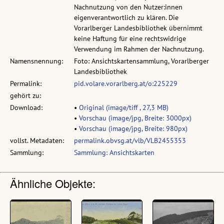
Nachnutzung von den Nutzer:innen
eigenverantwortlich zu klären. Die
Vorarlberger Landesbibliothek übernimmt
keine Haftung für eine rechtswidrige
Verwendung im Rahmen der Nachnutzung.
Namensnennung:
Foto: Ansichtskartensammlung, Vorarlberger
Landesbibliothek
Permalink:
pid.volare.vorarlberg.at/o:225229
gehört zu:
Download:
•
Original (image/tiff , 27,3 MB)
•
Vorschau (image/jpg, Breite: 3000px)
•
Vorschau (image/jpg, Breite: 980px)
vollst. Metadaten:
permalink.obvsg.at/vlb/VLB2455353
Sammlung:
Sammlung: Ansichtskarten
Ähnliche Objekte: