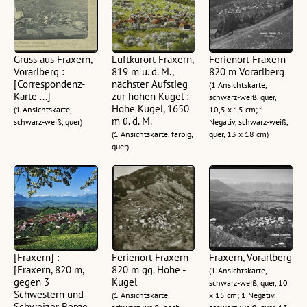
Gruss aus Fraxern,
Luftkurort Fraxern,
Ferienort Fraxern
Vorarlberg :
819 m ü. d. M.,
820 m Vorarlberg
[Correspondenz-
nächster Aufstieg
(1 Ansichtskarte,
Karte ...]
zur hohen Kugel :
schwarz-weiß, quer,
Hohe Kugel, 1650
(1 Ansichtskarte,
10,5 x 15 cm; 1
m ü. d. M.
schwarz-weiß, quer)
Negativ, schwarz-weiß,
(1 Ansichtskarte, farbig,
quer, 13 x 18 cm)
quer)
[Fraxern] :
Ferienort Fraxern
Fraxern, Vorarlberg
[Fraxern, 820 m,
820 m gg. Hohe -
(1 Ansichtskarte,
gegen 3
Kugel
schwarz-weiß, quer, 10
Schwestern und
(1 Ansichtskarte,
x 15 cm; 1 Negativ,
Schweizer Berge