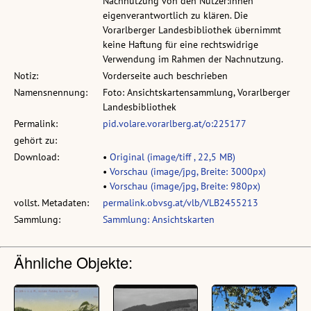
Nachnutzung von den Nutzer:innen
eigenverantwortlich zu klären. Die
Vorarlberger Landesbibliothek übernimmt
keine Haftung für eine rechtswidrige
Verwendung im Rahmen der Nachnutzung.
Notiz:
Vorderseite auch beschrieben
Namensnennung:
Foto: Ansichtskartensammlung, Vorarlberger
Landesbibliothek
Permalink:
pid.volare.vorarlberg.at/o:225177
gehört zu:
Download:
•
Original (image/tiff , 22,5 MB)
•
Vorschau (image/jpg, Breite: 3000px)
•
Vorschau (image/jpg, Breite: 980px)
vollst. Metadaten:
permalink.obvsg.at/vlb/VLB2455213
Sammlung:
Sammlung: Ansichtskarten
Ähnliche Objekte: