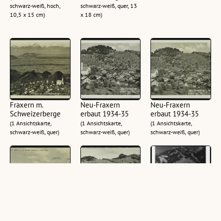
schwarz-weiß, hoch,
schwarz-weiß, quer, 13
10,5 x 15 cm)
x 18 cm)
Fraxern m.
Neu-Fraxern
Neu-Fraxern
Schweizerberge
erbaut 1934-35
erbaut 1934-35
(1 Ansichtskarte,
(1 Ansichtskarte,
(1 Ansichtskarte,
schwarz-weiß, quer)
schwarz-weiß, quer)
schwarz-weiß, quer)
Luftkurort Fraxern,
Fraxern gegen
Skigebiet Fraxern
819 m ü. d. M.,
Hohe Kugel Vlbg.
gg. First und Hohe