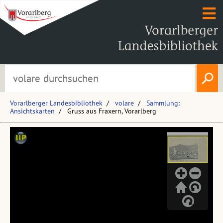
Vorarlberger Landesbibliothek
volare
Sammlung:
Ansichtskarten
Gruss aus Fraxern, Vorarlberg