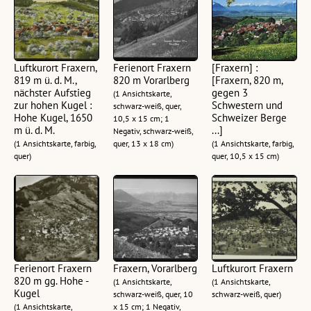
Luftkurort Fraxern,
Ferienort Fraxern
[Fraxern] :
819 m ü. d. M.,
820 m Vorarlberg
[Fraxern, 820 m,
nächster Aufstieg
gegen 3
(1 Ansichtskarte,
zur hohen Kugel :
Schwestern und
schwarz-weiß, quer,
Hohe Kugel, 1650
Schweizer Berge
10,5 x 15 cm; 1
m ü. d. M.
...]
Negativ, schwarz-weiß,
(1 Ansichtskarte, farbig,
quer, 13 x 18 cm)
(1 Ansichtskarte, farbig,
quer)
quer, 10,5 x 15 cm)
Ferienort Fraxern
Fraxern, Vorarlberg
Luftkurort Fraxern
820 m gg. Hohe -
(1 Ansichtskarte,
(1 Ansichtskarte,
Kugel
schwarz-weiß, quer, 10
schwarz-weiß, quer)
(1 Ansichtskarte,
x 15 cm; 1 Negativ,