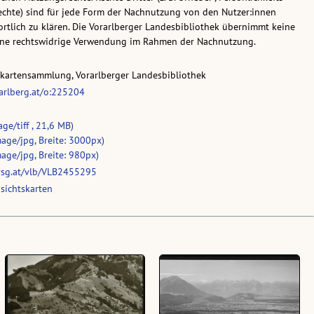
chte) sind für jede Form der Nachnutzung von den Nutzer:innen
rtlich zu klären. Die Vorarlberger Landesbibliothek übernimmt keine
eine rechtswidrige Verwendung im Rahmen der Nachnutzung.
skartensammlung, Vorarlberger Landesbibliothek
rarlberg.at/o:225204
ge/tiff , 21,6 MB)
age/jpg, Breite: 3000px)
age/jpg, Breite: 980px)
vsg.at/vlb/VLB2455295
sichtskarten