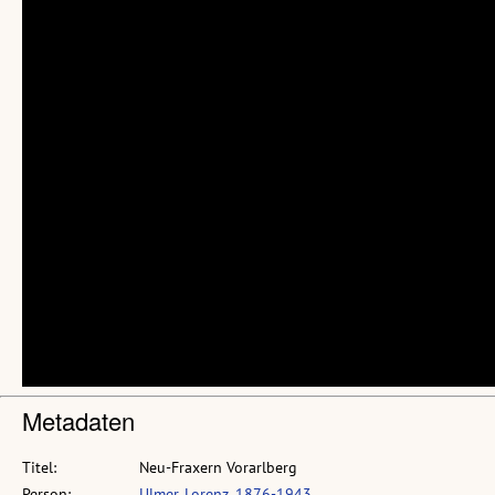
Metadaten
Titel:
Neu-Fraxern Vorarlberg
Person:
Ulmer, Lorenz, 1876-1943