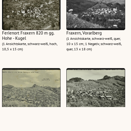
Ferienort Fraxern 820 m gg.
Fraxern, Vorarlberg
Hohe - Kugel
(1 Ansichtskarte, schwarz-weiß, quer,
(1 Ansichtskarte, schwarz-weiß, hoch,
10 x 15 cm; 1 Negativ, schwarz-weiß,
10,5 x 15 cm)
quer, 13 x 18 cm)
Luftkurort Fraxern, 819 m ü. d.
Fraxern gegen Hohe Kugel