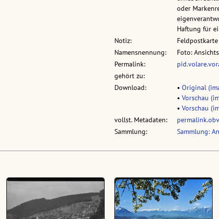
oder Markenre
eigenverantwo
Haftung für 
Notiz:
Feldpostkarte
Namensnennung:
Foto: Ansicht
Permalink:
pid.volare.vo
gehört zu:
Download:
•
Original (ima
•
Vorschau (im
•
Vorschau (im
vollst. Metadaten:
permalink.ob
Sammlung:
Sammlung: An