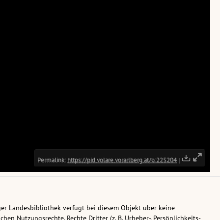
ger Landesbibliothek verfügt bei diesem Objekt über keine
chen Nutzungsrechte. Rechte Dritter (z. B. Urheber-, Persönlichkeits-