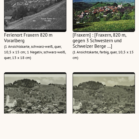
Ferienort Fraxern 820 m
[Fraxern] : [Fraxern, 820 m,
Vorarlberg
gegen 3 Schwestern und
Schweizer Berge ...]
(1 Ansichtskarte, schwarz-weiß, quer,
10,5 x 15 cm; 1 Negativ, schwarz-weiß,
(1 Ansichtskarte, farbig, quer, 10,5 x 15
quer, 13 x 18 cm)
cm)
Neu-Fraxern erbaut 1934-35
Neu-Fraxern erbaut 1934-35