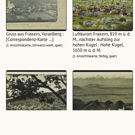
Gruss aus Fraxern, Vorarlberg :
Luftkurort Fraxern, 819 m ü. d.
[Correspondenz-Karte ...]
M., nächster Aufstieg zur
hohen Kugel : Hohe Kugel,
(1 Ansichtskarte, schwarz-weiß, quer)
1650 m ü. d. M.
(1 Ansichtskarte, farbig, quer)
Luftkurort Fraxern
Fraxern m. Schweizerberge