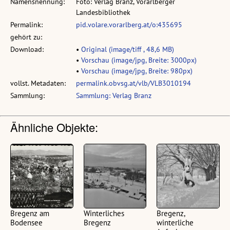
Namensnennung:
Foto: Verlag Branz, Vorarlberger
Landesbibliothek
Permalink:
pid.volare.vorarlberg.at/o:435695
gehört zu:
Download:
•
Original (image/tiff , 48,6 MB)
•
Vorschau (image/jpg, Breite: 3000px)
•
Vorschau (image/jpg, Breite: 980px)
vollst. Metadaten:
permalink.obvsg.at/vlb/VLB3010194
Sammlung:
Sammlung: Verlag Branz
Ähnliche Objekte:
Bregenz am
Winterliches
Bregenz,
Bodensee
Bregenz
winterliche