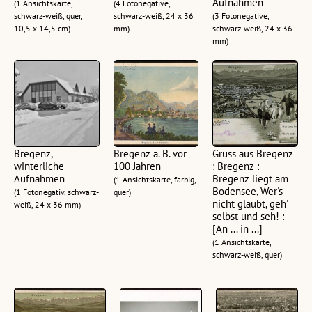
Aufnahmen
(1 Ansichtskarte,
(4 Fotonegative,
schwarz-weiß, quer,
schwarz-weiß, 24 x 36
(3 Fotonegative,
10,5 x 14,5 cm)
mm)
schwarz-weiß, 24 x 36
mm)
Bregenz,
Bregenz a. B. vor
Gruss aus Bregenz
winterliche
100 Jahren
: Bregenz :
Aufnahmen
Bregenz liegt am
(1 Ansichtskarte, farbig,
Bodensee, Wer's
(1 Fotonegativ, schwarz-
quer)
nicht glaubt, geh'
weiß, 24 x 36 mm)
selbst und seh! :
[An ... in ...]
(1 Ansichtskarte,
schwarz-weiß, quer)