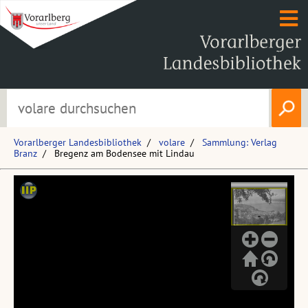
Vorarlberger Landesbibliothek
volare
Sammlung: Verlag
Branz
Bregenz am Bodensee mit Lindau