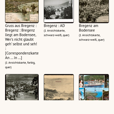
Gruss aus Bregenz :
Bregenz : AD
Bregenz am
Bregenz : Bregenz
Bodensee
(1 Ansichtskarte,
liegt am Bodensee,
schwarz-weiß, quer)
(1 Ansichtskarte,
Wer's nicht glaubt
schwarz-weiß, quer)
geh' selbst und seh!
:
[Correspondenzkarte
An ... in ...]
(1 Ansichtskarte, farbig,
quer)
Bregenz a. B. geg.
Alt-Bregenz :
Bregenz a. B, /
Schweizer Berge
[Bregenz vor 80
Vlbg. : Austria