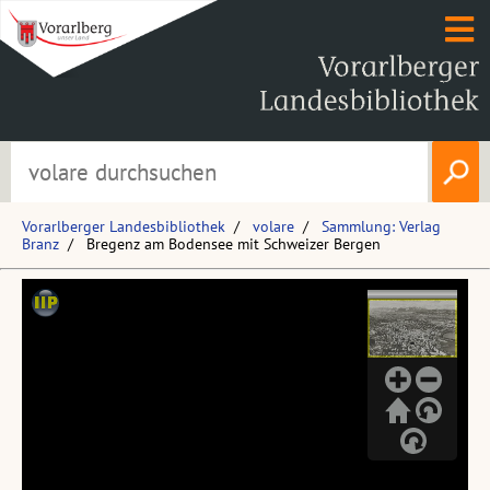
Vorarlberger Landesbibliothek
volare
Sammlung: Verlag
Branz
Bregenz am Bodensee mit Schweizer Bergen