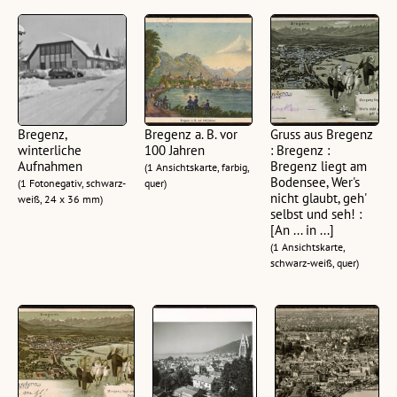
Bregenz,
Bregenz a. B. vor
Gruss aus Bregenz
winterliche
100 Jahren
: Bregenz :
Aufnahmen
Bregenz liegt am
(1 Ansichtskarte, farbig,
Bodensee, Wer's
(1 Fotonegativ, schwarz-
quer)
nicht glaubt, geh'
weiß, 24 x 36 mm)
selbst und seh! :
[An ... in ...]
(1 Ansichtskarte,
schwarz-weiß, quer)