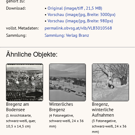
gehört zu:
Download:
•
Original (image/tiff , 21,5 MB)
•
Vorschau (image/jpg, Breite: 3000px)
•
Vorschau (image/jpg, Breite: 980px)
vollst. Metadaten:
permalink.obvsg.at/vlb/VLB3010568
Sammlung:
Sammlung: Verlag Branz
Ähnliche Objekte:
Bregenz am
Winterliches
Bregenz,
Bodensee
Bregenz
winterliche
Aufnahmen
(1 Ansichtskarte,
(4 Fotonegative,
schwarz-weiß, quer,
schwarz-weiß, 24 x 36
(3 Fotonegative,
10,5 x 14,5 cm)
mm)
schwarz-weiß, 24 x 36
mm)