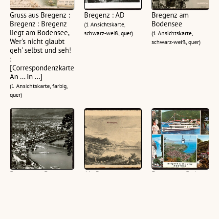
Gruss aus Bregenz :
Bregenz : AD
Bregenz am
Bregenz : Bregenz
Bodensee
(1 Ansichtskarte,
liegt am Bodensee,
schwarz-weiß, quer)
(1 Ansichtskarte,
Wer's nicht glaubt
schwarz-weiß, quer)
geh' selbst und seh!
:
[Correspondenzkarte
An ... in ...]
(1 Ansichtskarte, farbig,
quer)
Bregenz a. B. geg.
Alt-Bregenz :
Bregenz a. B, /
Schweizer Berge
[Bregenz vor 80
Vlbg. : Austria
Jahren ...]
(1 Ansichtskarte, schwarz-
(1 Ansichtskarte, farbig,
weiß, hoch)
(1 Ansichtskarte,
quer)
schwarz-weiß, quer)