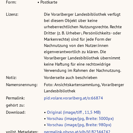
Form:
• Postkarte
Lizenz:
Die Vorarlberger Landesbibliothek verfügt
bei diesem Objekt über keine
urheberrechtlichen Nutzungsrechte. Rechte
Dritter (z. B. Urheber-, Persönlichkeits- oder
Markenrechte) sind für jede Form der
Nachnutzung von den Nutzer:innen
eigenverantwortlich zu klären. Die
Vorarlberger Landesbibliothek übernimmt
keine Haftung für eine rechtswidrige
Verwendung im Rahmen der Nachnutzung.
Notiz:
Vorderseite auch beschrieben
Namensnennung:
Foto: Ansichtskartensammlung, Vorarlberger
Landesbibliothek
Permalink:
pid.volare.vorarlberg.at/o:66874
gehört zu:
Download:
•
Original (image/tiff , 11,5 MB)
•
Vorschau (image/jpg, Breite: 3000px)
•
Vorschau (image/jpg, Breite: 980px)
vollst. Metadaten:
permalink.obvsg.at/vlb/VLB2344742