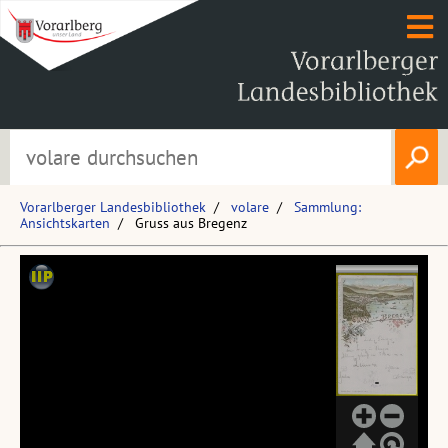
Vorarlberger Landesbibliothek
volare
Sammlung:
Ansichtskarten
Gruss aus Bregenz