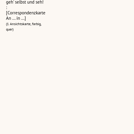
geh' selbst und seh!
:
[Correspondenzkarte
An ... in ...]
(1 Ansichtskarte, farbig,
quer)
Bregenz a. B. geg.
Alt-Bregenz :
Bregenz a. B, /
Schweizer Berge
[Bregenz vor 80
Vlbg. : Austria
Jahren ...]
(1 Ansichtskarte, schwarz-
(1 Ansichtskarte, farbig,
weiß, hoch)
(1 Ansichtskarte,
quer)
schwarz-weiß, quer)