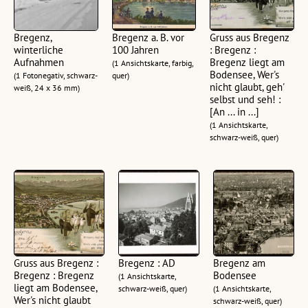
Bregenz,
Bregenz a. B. vor
Gruss aus Bregenz
winterliche
100 Jahren
: Bregenz :
Aufnahmen
Bregenz liegt am
(1 Ansichtskarte, farbig,
Bodensee, Wer's
(1 Fotonegativ, schwarz-
quer)
nicht glaubt, geh'
weiß, 24 x 36 mm)
selbst und seh! :
[An ... in ...]
(1 Ansichtskarte,
schwarz-weiß, quer)
Gruss aus Bregenz :
Bregenz : AD
Bregenz am
Bregenz : Bregenz
Bodensee
(1 Ansichtskarte,
liegt am Bodensee,
schwarz-weiß, quer)
(1 Ansichtskarte,
Wer's nicht glaubt
schwarz-weiß, quer)