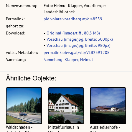
Namensnennung:
Foto: Helmut Klapper, Vorarlberger
Landesbibliothek
Permalink:
pid.volare.vorarlberg.at/o:48559
gehört zu:
Download:
•
Original (image/tiff , 80,5 MB)
•
Vorschau (image/jpg, Breite: 3000px)
•
Vorschau (image/jpg, Breite: 980px)
vollst. Metadaten:
permalink.obvsg.at/vlb/VLB2391208
Sammlung:
Sammlung: Klapper, Helmut
Ähnliche Objekte:
Waldschaden -
Mittelflurhaus in
Aussiedlerhöfe -