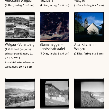
Autobahn Walgau
Nüziders
Walgau
(9 Dias, farbig, 6 x 6 cm)
(4 Dias, farbig, 6 x 6 cm)
(3 Dias, farbig, 6 x 6 cm)
Walgau - Vorarlberg
Blumenegger -
Alte Kirchen in
Landschaftstafel
Walgau
(1 Zelluloid (Negativ),
schwarz-weiß, quer, 11
(5 Dias, farbig, 6 x 6 cm)
(7 Dias, farbig, 6 x 6 cm)
x 15,5 cm; 1
Ansichtskarte, schwarz-
weiß, quer, 10 x 15 cm)