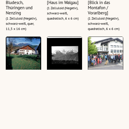
Bludesch,
[Haus im Walgau]
[Blick in das
Thüringen und
Montafon /
(1 Zelluloid (Negativ),
Nenzing
Vorarlberg]
schwarz-weiß,
(1 Zelluloid (Negativ),
quadratisch, 6 x 6 cm)
(1 Zelluloid (Negativ),
schwarz-weiß, quer,
schwarz-weiß,
11,5 x 16 cm)
quadratisch, 6 x 6 cm)
Mittelflurhäuser im
Blick von der
Röns - Exkursion
Walgau
Walgauer
im Rahmen der
Höhenstrasse
Walgau-Wiesen-
(14 Dias, farbig, 6 x 6
gegen Zimba 2643
Wunderwelt
cm)
m Vorarlberg
(2 Fotografien, farbig)
(1 Zelluloid (Negativ),
schwarz-weiß, quer, 6 x
9 cm; 1 Zelluloid
(Negativ), schwarz-weiß,
quer, 11 x 15 cm; 1
Ansichtskarte, schwarz-