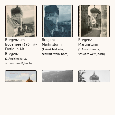
Bregenz am
Bregenz :
Bregenz -
Bodensee (396 m) -
Martinsturm
Martinsturm
Partie in Alt-
(1 Ansichtskarte,
(1 Ansichtskarte,
Bregenz
schwarz-weiß, hoch)
schwarz-weiß, hoch)
(1 Ansichtskarte,
schwarz-weiß, hoch)
Bregenz, Altstadt
Martinsturm
Bregenz
mit Martinsturm
Martinsturm
(1 Glasplatte (Negativ),
und Säntis
schwarz-weiß, quer, 8,5
(1 Glasplatte (Negativ),