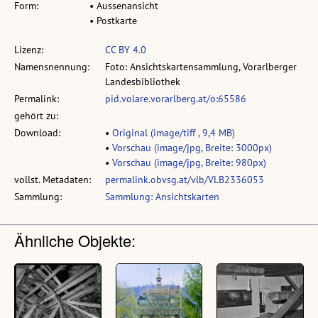
Form:
• Aussenansicht
• Postkarte
Lizenz:
CC BY 4.0
Namensnennung:
Foto: Ansichtskartensammlung, Vorarlberger
Landesbibliothek
Permalink:
pid.volare.vorarlberg.at/o:65586
gehört zu:
Download:
•
Original (image/tiff , 9,4 MB)
•
Vorschau (image/jpg, Breite: 3000px)
•
Vorschau (image/jpg, Breite: 980px)
vollst. Metadaten:
permalink.obvsg.at/vlb/VLB2336053
Sammlung:
Sammlung: Ansichtskarten
Ähnliche Objekte: