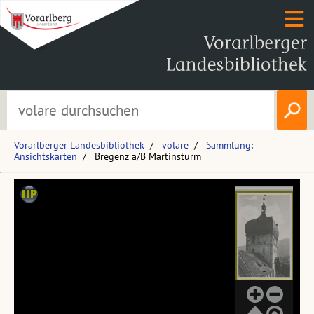
Vorarlberger Landesbibliothek
volare
Sammlung:
Ansichtskarten
Bregenz a/B Martinsturm