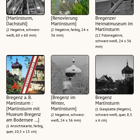
[Martinsturm,
[Renovierung
Bregenzer
Dachstuhl]
Martinsturm]
Heimatmuseum im
Martinsturm
(2 Negative, schwarz-
(2 Negative, farbig, 24 x
weiß, 60 x 60 mm)
36 mm)
(12 Fotonegative,
schwarz-weiß, 24 x 36
mm)
Bregenz a. B.
[Bregenz im
Bregenz
Martinsturm :
Winter,
Martinsturm
[Martinsturm mit
Martinsturm]
(1 Glasplatte (Negativ),
Museum Bregenz
(2 Negative, schwarz-
schwarz-weiß, quer, 8,5
am Bodensee ...]
weiß, 24 x 36 mm)
x 6 cm)
(1 Ansichtskarte, farbig,
quer, 10,5 x 15 cm)