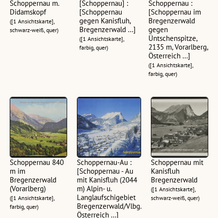
Schoppernau m.
[Schoppernau] :
Schoppernau :
Didamskopf
[Schoppernau
[Schoppernau im
gegen Kanisfluh,
Bregenzerwald
([1 Ansichtskarte],
Bregenzerwald ...]
gegen
schwarz-weiß, quer)
Üntschenspitze,
([1 Ansichtskarte],
2135 m, Vorarlberg,
farbig, quer)
Österreich ...]
([1 Ansichtskarte],
farbig, quer)
Schoppernau 840
Schoppernau-Au :
Schoppernau mit
m im
[Schoppernau - Au
Kanisfluh
Bregenzerwald
mit Kanisfluh (2044
Bregenzerwald
(Vorarlberg)
m) Alpin- u.
([1 Ansichtskarte],
Langlaufschigebiet
([1 Ansichtskarte],
schwarz-weiß, quer)
Bregenzerwald/Vlbg.
farbig, quer)
Österreich ...]