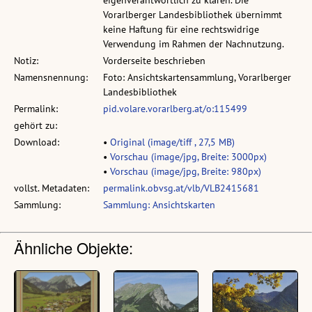
eigenverantwortlich zu klären. Die
Vorarlberger Landesbibliothek übernimmt
keine Haftung für eine rechtswidrige
Verwendung im Rahmen der Nachnutzung.
Notiz:
Vorderseite beschrieben
Namensnennung:
Foto: Ansichtskartensammlung, Vorarlberger
Landesbibliothek
Permalink:
pid.volare.vorarlberg.at/o:115499
gehört zu:
Download:
•
Original (image/tiff , 27,5 MB)
•
Vorschau (image/jpg, Breite: 3000px)
•
Vorschau (image/jpg, Breite: 980px)
vollst. Metadaten:
permalink.obvsg.at/vlb/VLB2415681
Sammlung:
Sammlung: Ansichtskarten
Ähnliche Objekte: