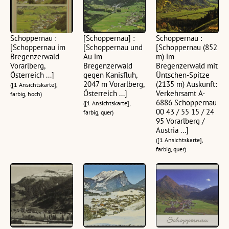
Schoppernau :
[Schoppernau] :
Schoppernau :
[Schoppernau im
[Schoppernau und
[Schoppernau (852
Bregenzerwald
Au im
m) im
Vorarlberg,
Bregenzerwald
Bregenzerwald mit
Österreich ...]
gegen Kanisfluh,
Üntschen-Spitze
2047 m Vorarlberg,
(2135 m) Auskunft:
([1 Ansichtskarte],
Österreich ...]
Verkehrsamt A-
farbig, hoch)
6886 Schoppernau
([1 Ansichtskarte],
00 43 / 55 15 / 24
farbig, quer)
95 Vorarlberg /
Austria ...]
([1 Ansichtskarte],
farbig, quer)