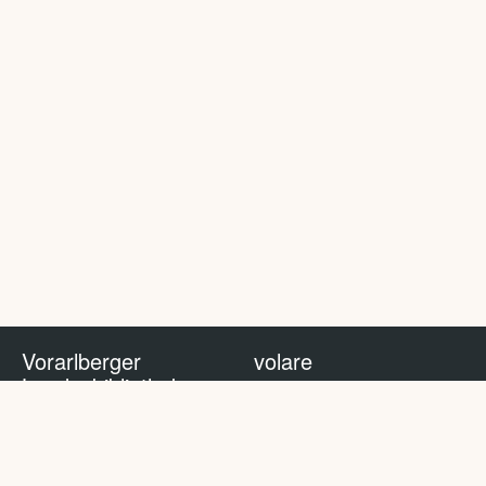
Vorarlberger
volare
Landesbibliothek
volare Blog
Impressum
Nutzungsbedingungen
Datenschutzhinweis
Policy