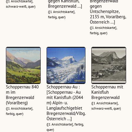
gegen Kanisfluh,
Bregenzerwald
([1 Ansichtskarte],
Bregenzerwald ...]
gegen
schwarz-weiß, quer)
Üntschenspitze,
([1 Ansichtskarte],
2135 m, Vorarlberg,
farbig, quer)
Österreich ...]
([1 Ansichtskarte],
farbig, quer)
Schoppernau 840
Schoppernau-Au :
Schoppernau mit
m im
[Schoppernau - Au
Kanisfluh
Bregenzerwald
mit Kanisfluh (2044
Bregenzerwald
(Vorarlberg)
m) Alpin- u.
([1 Ansichtskarte],
Langlaufschigebiet
([1 Ansichtskarte],
schwarz-weiß, quer)
Bregenzerwald/Vlbg.
farbig, quer)
Österreich ...]
([1 Ansichtskarte], farbig,
quer)