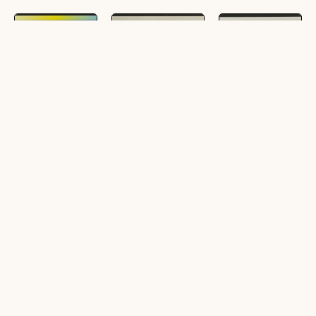
Schoppernau im
Schoppernau mit
Schoppernau mit
Bregenzerwald :
Canisfluh
Uentschen,
[Schoppernau im
Bregenzerwald
([1 Ansichtskarte],
Bregenzerwald
schwarz-weiß, quer)
([1 Ansichtskarte],
gegen Kanisfluh,
schwarz-weiß, quer)
Vorarlberg,
Österreich ...]
([1 Ansichtskarte],
farbig, quer)