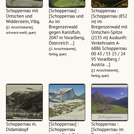
Schoppernau mit
[Schoppernau] :
Schoppernau :
Üntschen und
[Schoppernau und
[Schoppernau (852
Widderstein, Vlbg.
Au im
m) im
Bregenzerwald
Bregenzerwald mit
([1 Ansichtskarte],
gegen Kanisfluh,
Üntschen-Spitze
schwarz-weiß, quer)
2047 m Vorarlberg,
(2135 m) Auskunft:
Österreich ...]
Verkehrsamt A-
6886 Schoppernau
([1 Ansichtskarte],
00 43 / 55 15 / 24
farbig, quer)
95 Vorarlberg /
Austria ...]
([1 Ansichtskarte],
farbig, quer)
Schoppernau m.
[Schoppernau] :
Schoppernau :
Didamskopf
[Schoppernau
[Schoppernau im