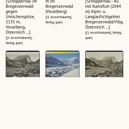
[Schoppernau im
m im
[Schoppernau - Au
Bregenzerwald
Bregenzerwald
mit Kanisfluh (2044
gegen
(Vorarlberg)
m) Alpin- u.
Üntschenspitze,
Langlaufschigebiet
([1 Ansichtskarte],
2135 m,
Bregenzerwald/Vlbg.
farbig, quer)
Vorarlberg,
Österreich ...]
Österreich ...]
([1 Ansichtskarte], farbig,
([1 Ansichtskarte],
quer)
farbig, quer)
Schoppernau mit
Schoppernau im
Schoppernau mit
Kanisfluh
Bregenzerwald :
Canisfluh
Bregenzerwald
[Schoppernau im
([1 Ansichtskarte],
Bregenzerwald
([1 Ansichtskarte],
schwarz-weiß, quer)
gegen Kanisfluh,
schwarz-weiß, quer)
Vorarlberg,
Österreich ...]
([1 Ansichtskarte],