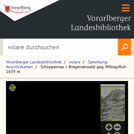
Vorarlberger Landesbibliothek
volare
Sammlung:
Ansichtskarten
Schoppernau i. Bregenzerwald geg. Mittagsfluh
1639 m