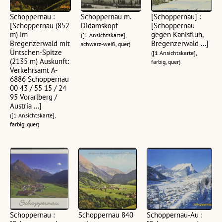
Schoppernau :
Schoppernau m.
[Schoppernau] :
[Schoppernau (852
Didamskopf
[Schoppernau
m) im
gegen Kanisfluh,
([1 Ansichtskarte],
Bregenzerwald mit
Bregenzerwald ...]
schwarz-weiß, quer)
Üntschen-Spitze
([1 Ansichtskarte],
(2135 m) Auskunft:
farbig, quer)
Verkehrsamt A-
6886 Schoppernau
00 43 / 55 15 / 24
95 Vorarlberg /
Austria ...]
([1 Ansichtskarte],
farbig, quer)
Schoppernau :
Schoppernau 840
Schoppernau-Au :