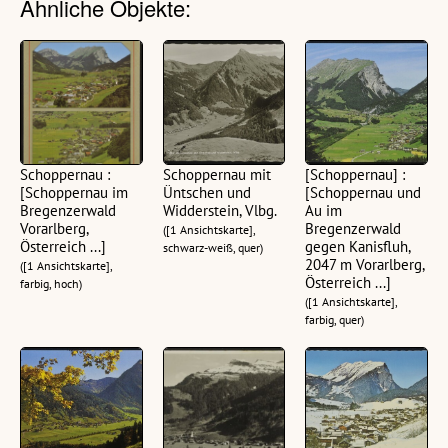
Ähnliche Objekte:
Schoppernau :
Schoppernau mit
[Schoppernau] :
[Schoppernau im
Üntschen und
[Schoppernau und
Bregenzerwald
Widderstein, Vlbg.
Au im
Vorarlberg,
Bregenzerwald
([1 Ansichtskarte],
Österreich ...]
gegen Kanisfluh,
schwarz-weiß, quer)
2047 m Vorarlberg,
([1 Ansichtskarte],
Österreich ...]
farbig, hoch)
([1 Ansichtskarte],
farbig, quer)