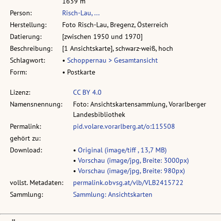
1639 m
Person:
Risch-Lau, ...
Herstellung:
Foto Risch-Lau, Bregenz, Österreich
Datierung:
[zwischen 1950 und 1970]
Beschreibung:
[1 Ansichtskarte], schwarz-weiß, hoch
Schlagwort:
•
Schoppernau > Gesamtansicht
Form:
• Postkarte
Lizenz:
CC BY 4.0
Namensnennung:
Foto: Ansichtskartensammlung, Vorarlberger
Landesbibliothek
Permalink:
pid.volare.vorarlberg.at/o:115508
gehört zu:
Download:
•
Original (image/tiff , 13,7 MB)
•
Vorschau (image/jpg, Breite: 3000px)
•
Vorschau (image/jpg, Breite: 980px)
vollst. Metadaten:
permalink.obvsg.at/vlb/VLB2415722
Sammlung:
Sammlung: Ansichtskarten