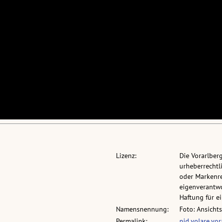
Lizenz:
Die Vorarlber
urheberrechtli
oder Markenre
eigenverantwo
Haftung für 
Namensnennung:
Foto: Ansicht
Permalink:
pid.volare.vo