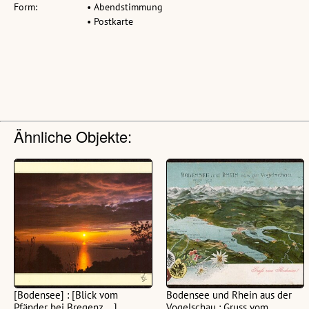
Form:
• Abendstimmung
• Postkarte
Ähnliche Objekte:
[Bodensee] : [Blick vom
Bodensee und Rhein aus der
Pfänder bei Bregenz ...]
Vogelschau : Gruss vom