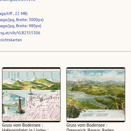
age/tiff , 22 MB)
age/jpg, Breite: 3000px)
age/jpg, Breite: 980px)
vsg.at/vlb/VLB2355306
sichtskarten
Gruss vom Bodensee :
Gruss vom Bodensee :
Hafeneinfahrt in Lindau :
Österreich, Bayern, Baden,