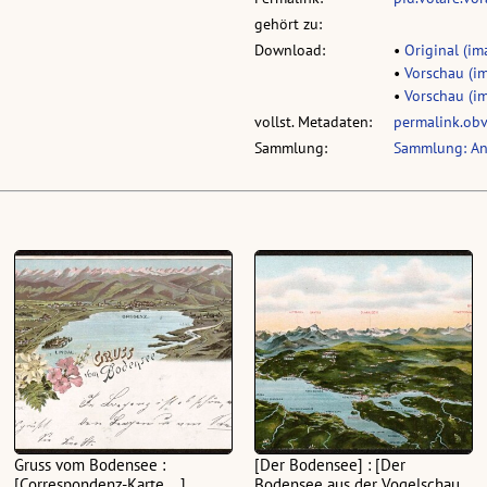
gehört zu:
Download:
•
Original (im
•
Vorschau (im
•
Vorschau (im
vollst. Metadaten:
permalink.ob
Sammlung:
Sammlung: An
Gruss vom Bodensee :
[Der Bodensee] : [Der
[Correspondenz-Karte ...]
Bodensee aus der Vogelschau