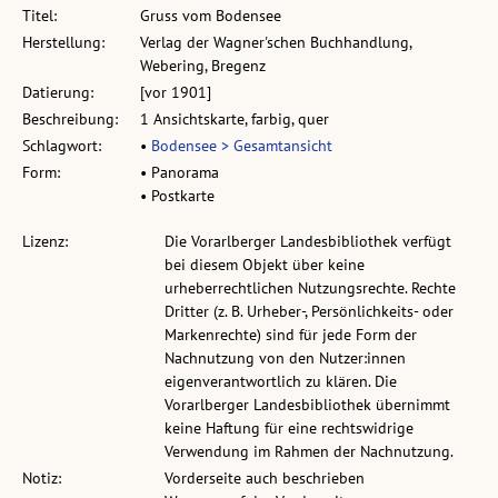
Titel:
Gruss vom Bodensee
Herstellung:
Verlag der Wagner'schen Buchhandlung,
Webering, Bregenz
Datierung:
[vor 1901]
Beschreibung:
1 Ansichtskarte, farbig, quer
Schlagwort:
•
Bodensee > Gesamtansicht
Form:
• Panorama
• Postkarte
Lizenz:
Die Vorarlberger Landesbibliothek verfügt
bei diesem Objekt über keine
urheberrechtlichen Nutzungsrechte. Rechte
Dritter (z. B. Urheber-, Persönlichkeits- oder
Markenrechte) sind für jede Form der
Nachnutzung von den Nutzer:innen
eigenverantwortlich zu klären. Die
Vorarlberger Landesbibliothek übernimmt
keine Haftung für eine rechtswidrige
Verwendung im Rahmen der Nachnutzung.
Notiz:
Vorderseite auch beschrieben