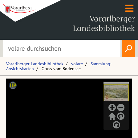
Vorarlberger Landesbibliothek
volare
Sammlung:
Ansichtskarten
Gruss vom Bodensee