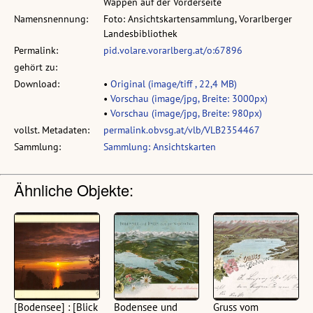
Wappen auf der Vorderseite
Namensnennung:
Foto: Ansichtskartensammlung, Vorarlberger
Landesbibliothek
Permalink:
pid.volare.vorarlberg.at/o:67896
gehört zu:
Download:
•
Original (image/tiff , 22,4 MB)
•
Vorschau (image/jpg, Breite: 3000px)
•
Vorschau (image/jpg, Breite: 980px)
vollst. Metadaten:
permalink.obvsg.at/vlb/VLB2354467
Sammlung:
Sammlung: Ansichtskarten
Ähnliche Objekte:
[Bodensee] : [Blick
Bodensee und
Gruss vom