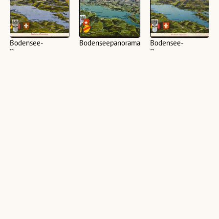
Bodensee-
Bodenseepanorama
Bodensee-
Panorama
Panorama
(1 Ansichtskarte, farbig,
(1 Ansichtskarte, farbig,
quer)
(1 Ansichtskarte, farbig,
quer)
quer)
Gruss vom
Abendstimmung
Abendstimmung
Bodensee :
am Bodensee
am Bodensee
[Postkarte ...]
(1 Ansichtskarte,
(1 Ansichtskarte,
(1 Ansichtskarte, farbig,
schwarz-weiß, hoch)
schwarz-weiß, quer)
quer)