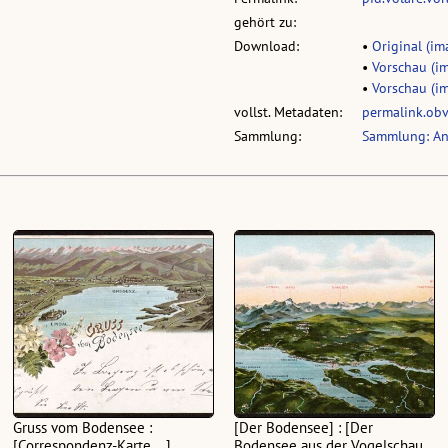
gehört zu:
Download:
•
Original (ima
•
Vorschau (im
•
Vorschau (im
vollst. Metadaten:
permalink.ob
Sammlung:
Sammlung: An
Gruss vom Bodensee :
[Der Bodensee] : [Der
[Correspondenz-Karte ...]
Bodensee aus der Vogelschau