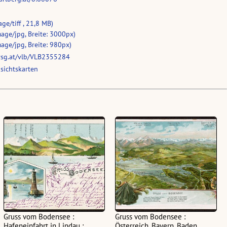
ge/tiff , 21,8 MB)
age/jpg, Breite: 3000px)
age/jpg, Breite: 980px)
vsg.at/vlb/VLB2355284
sichtskarten
Gruss vom Bodensee :
Gruss vom Bodensee :
Hafeneinfahrt in Lindau :
Österreich, Bayern, Baden,