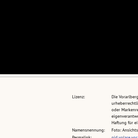
Lizenz:
Die Vorarlber
urheberrechtli
oder Markenre
eigenverantwo
Haftung für 
Namensnennung:
Foto: Ansicht
Permalink:
pid.volare.vo