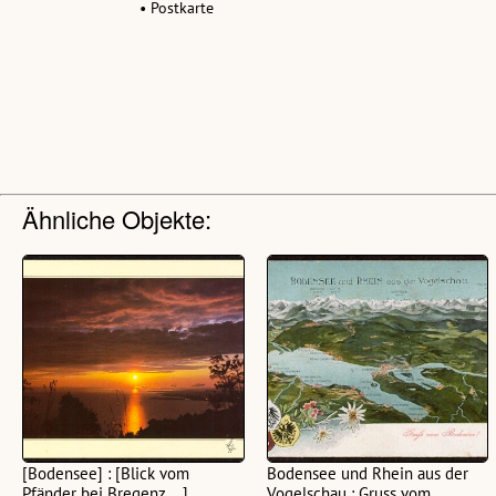
• Postkarte
Ähnliche Objekte:
[Bodensee] : [Blick vom
Bodensee und Rhein aus der
Pfänder bei Bregenz ...]
Vogelschau : Gruss vom