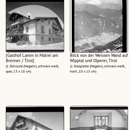
[Gasthof Lamm in Matrei am
Blick von der Weissen Wand auf
Brenner / Tirol]
Wipptal und Olperer, Tirol
(1 Zelluloid (Negativ), schwarz-weiß,
(1 Glasplatte (Negativ), schwarz-weiß,
quer, 13 x 18 cm)
hoch, 10 x 15 cm)