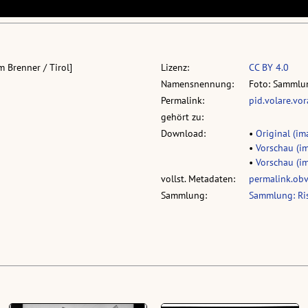
 Brenner / Tirol]
Lizenz:
CC BY 4.0
Namensnennung:
Foto: Sammlun
Permalink:
pid.volare.vo
gehört zu:
Download:
•
Original (im
•
Vorschau (im
•
Vorschau (im
vollst. Metadaten:
permalink.ob
Sammlung:
Sammlung: Ri