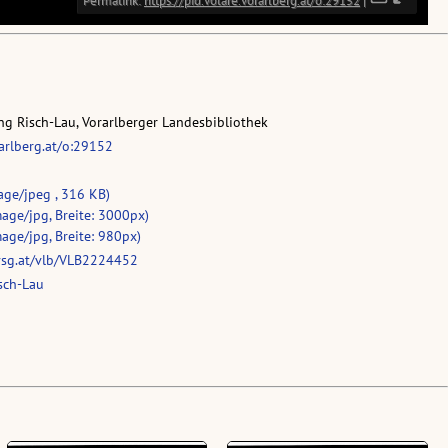
g Risch-Lau, Vorarlberger Landesbibliothek
rarlberg.at/o:29152
age/jpeg , 316 KB)
age/jpg, Breite: 3000px)
age/jpg, Breite: 980px)
vsg.at/vlb/VLB2224452
sch-Lau