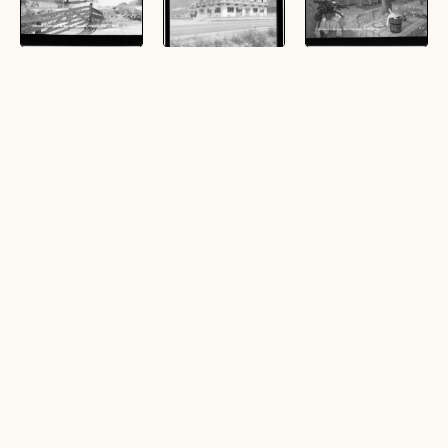
Mützens bei
[Gasthof
Matrei am Brenner
Matrei am Brenner
Wipptalerhof bei
/ Gasthof Lamm /
/ Gasthof Jenewein
Matrei am Brenner
Halle und Bar :
/ Wipptal / Tirol
/ Tirol]
[Gasthof zum
Lamm]
(1 Zelluloid (Negativ),
(1 Zelluloid (Negativ),
schwarz-weiß, quer, 9 x
schwarz-weiß, hoch, 13
(1 Zelluloid (Negativ),
12 cm; 1 Zelluloid
x 18 cm)
schwarz-weiß, quer, 11
(Negativ), schwarz-weiß,
x 15 cm; 1
quer, 11 x 15,5 cm; 1
Ansichtskarte, schwarz-
Ansichtskarte, schwarz-
weiß, quer, 10,5 x 14,5
weiß, quer, 10,5 x 15
cm)
cm)
[Bar im Hotel
[Fremdenzimmer
Maria Waldrast