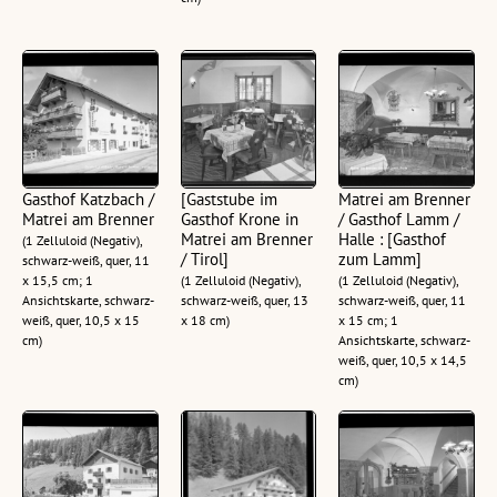
Gasthof Katzbach /
[Gaststube im
Matrei am Brenner
Matrei am Brenner
Gasthof Krone in
/ Gasthof Lamm /
Matrei am Brenner
Halle : [Gasthof
(1 Zelluloid (Negativ),
/ Tirol]
zum Lamm]
schwarz-weiß, quer, 11
x 15,5 cm; 1
(1 Zelluloid (Negativ),
(1 Zelluloid (Negativ),
Ansichtskarte, schwarz-
schwarz-weiß, quer, 13
schwarz-weiß, quer, 11
weiß, quer, 10,5 x 15
x 18 cm)
x 15 cm; 1
cm)
Ansichtskarte, schwarz-
weiß, quer, 10,5 x 14,5
cm)