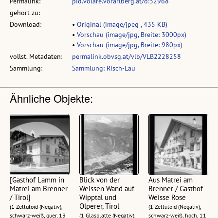
Permalink:
pid.volare.vorarlberg.at/o:32968
gehört zu:
Download:
•
Original (image/jpeg , 435 KB)
•
Vorschau (image/jpg, Breite: 3000px)
•
Vorschau (image/jpg, Breite: 980px)
vollst. Metadaten:
permalink.obvsg.at/vlb/VLB2228258
Sammlung:
Sammlung: Risch-Lau
Ähnliche Objekte:
[Gasthof Lamm in
Blick von der
Aus Matrei am
Matrei am Brenner
Weissen Wand auf
Brenner / Gasthof
/ Tirol]
Wipptal und
Weisse Rose
Olperer, Tirol
(1 Zelluloid (Negativ),
(1 Zelluloid (Negativ),
schwarz-weiß, quer, 13
(1 Glasplatte (Negativ),
schwarz-weiß, hoch, 11