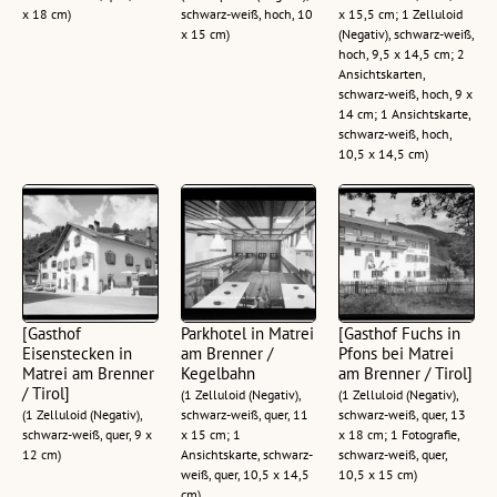
x 18 cm)
schwarz-weiß, hoch, 10
x 15,5 cm; 1 Zelluloid
x 15 cm)
(Negativ), schwarz-weiß,
hoch, 9,5 x 14,5 cm; 2
Ansichtskarten,
schwarz-weiß, hoch, 9 x
14 cm; 1 Ansichtskarte,
schwarz-weiß, hoch,
10,5 x 14,5 cm)
[Gasthof
Parkhotel in Matrei
[Gasthof Fuchs in
Eisenstecken in
am Brenner /
Pfons bei Matrei
Matrei am Brenner
Kegelbahn
am Brenner / Tirol]
/ Tirol]
(1 Zelluloid (Negativ),
(1 Zelluloid (Negativ),
(1 Zelluloid (Negativ),
schwarz-weiß, quer, 11
schwarz-weiß, quer, 13
schwarz-weiß, quer, 9 x
x 15 cm; 1
x 18 cm; 1 Fotografie,
12 cm)
Ansichtskarte, schwarz-
schwarz-weiß, quer,
weiß, quer, 10,5 x 14,5
10,5 x 15 cm)
cm)