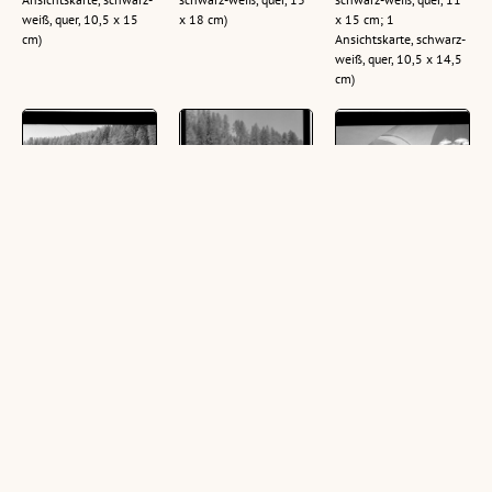
weiß, quer, 10,5 x 15
x 18 cm)
x 15 cm; 1
cm)
Ansichtskarte, schwarz-
weiß, quer, 10,5 x 14,5
cm)
Mützens bei
[Gasthof
Matrei am Brenner
Matrei am Brenner
Wipptalerhof bei
/ Gasthof Lamm /
/ Gasthof Jenewein
Matrei am Brenner
Halle und Bar :
/ Wipptal / Tirol
/ Tirol]
[Gasthof zum
Lamm]
(1 Zelluloid (Negativ),
(1 Zelluloid (Negativ),
schwarz-weiß, quer, 9 x
schwarz-weiß, hoch, 13
(1 Zelluloid (Negativ),
12 cm; 1 Zelluloid
x 18 cm)
schwarz-weiß, quer, 11
(Negativ), schwarz-weiß,
x 15 cm; 1
quer, 11 x 15,5 cm; 1
Ansichtskarte, schwarz-
Ansichtskarte, schwarz-
weiß, quer, 10,5 x 14,5
weiß, quer, 10,5 x 15
cm)
cm)