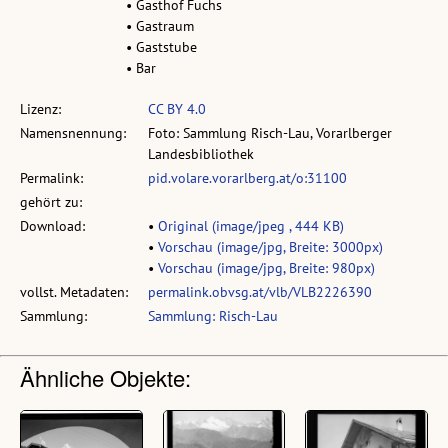
• Gasthof Fuchs
• Gastraum
• Gaststube
• Bar
Lizenz:
CC BY 4.0
Namensnennung:
Foto: Sammlung Risch-Lau, Vorarlberger
Landesbibliothek
Permalink:
pid.volare.vorarlberg.at/o:31100
gehört zu:
Download:
•
Original (image/jpeg , 444 KB)
•
Vorschau (image/jpg, Breite: 3000px)
•
Vorschau (image/jpg, Breite: 980px)
vollst. Metadaten:
permalink.obvsg.at/vlb/VLB2226390
Sammlung:
Sammlung: Risch-Lau
Ähnliche Objekte: