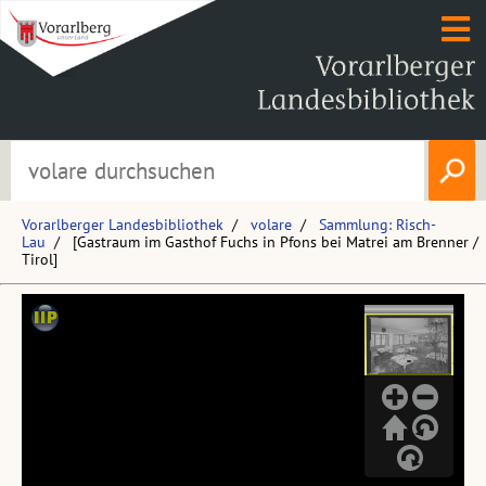
Vorarlberger Landesbibliothek
volare
Sammlung: Risch-
Lau
[Gastraum im Gasthof Fuchs in Pfons bei Matrei am Brenner /
Tirol]