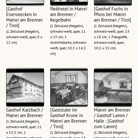
[Gasthof
Parkhotel in Matrei
[Gasthof Fuchs in
Eisenstecken in
am Brenner /
Pfons bei Matrei
Matrei am Brenner
Kegelbahn
am Brenner / Tirol]
/ Tirol]
(1 Zelluloid (Negativ),
(1 Zelluloid (Negativ),
(1 Zelluloid (Negativ),
schwarz-weiß, quer, 11
schwarz-weiß, quer, 13
schwarz-weiß, quer, 9 x
x 15 cm; 1
x 18 cm; 1 Fotografie,
12 cm)
Ansichtskarte, schwarz-
schwarz-weiß, quer,
weiß, quer, 10,5 x 14,5
10,5 x 15 cm)
cm)
Gasthof Katzbach /
[Gaststube im
Matrei am Brenner
Matrei am Brenner
Gasthof Krone in
/ Gasthof Lamm /
Matrei am Brenner
Halle : [Gasthof
(1 Zelluloid (Negativ),
/ Tirol]
zum Lamm]
schwarz-weiß, quer, 11
x 15,5 cm; 1
(1 Zelluloid (Negativ),
(1 Zelluloid (Negativ),
Ansichtskarte, schwarz-
schwarz-weiß, quer, 13
schwarz-weiß, quer, 11