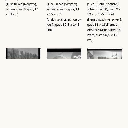
(1 Zelluloid (Negativ),
(1 Zelluloid (Negativ),
(1 Zelluloid (Negativ),
schwarz-weiß, quer, 13
schwarz-weiß, quer, 11
schwarz-weiß, quer, 9 x
x 18 cm)
x 15 cm; 1
12 cm; 1 Zelluloid
Ansichtskarte, schwarz-
(Negativ), schwarz-weiß,
weiß, quer, 10,5 x 14,5
quer, 11 x 15,5 cm; 1
cm)
Ansichtskarte, schwarz-
weiß, quer, 10,5 x 15
cm)
[Gasthof
Matrei am Brenner
[Bar im Hotel
Wipptalerhof bei
/ Gasthof Lamm /
Krone in Matrei am
Matrei am Brenner
Halle und Bar :
Brenner / Tirol]
/ Tirol]
[Gasthof zum
(1 Zelluloid (Negativ),
Lamm]
(1 Zelluloid (Negativ),
schwarz-weiß, quer, 9 x
schwarz-weiß, hoch, 13
(1 Zelluloid (Negativ),
12 cm)
x 18 cm)
schwarz-weiß, quer, 11
x 15 cm; 1
Ansichtskarte, schwarz-