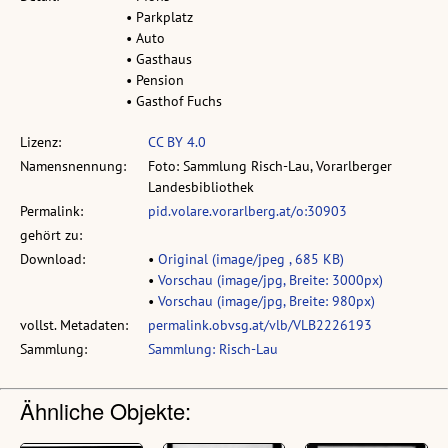
• Parkplatz
• Auto
• Gasthaus
• Pension
• Gasthof Fuchs
Lizenz:
CC BY 4.0
Namensnennung:
Foto: Sammlung Risch-Lau, Vorarlberger
Landesbibliothek
Permalink:
pid.volare.vorarlberg.at/o:30903
gehört zu:
Download:
•
Original (image/jpeg , 685 KB)
•
Vorschau (image/jpg, Breite: 3000px)
•
Vorschau (image/jpg, Breite: 980px)
vollst. Metadaten:
permalink.obvsg.at/vlb/VLB2226193
Sammlung:
Sammlung: Risch-Lau
Ähnliche Objekte: