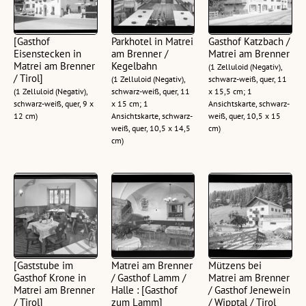
[Gasthof
Parkhotel in Matrei
Gasthof Katzbach /
Eisenstecken in
am Brenner /
Matrei am Brenner
Matrei am Brenner
Kegelbahn
(1 Zelluloid (Negativ),
/ Tirol]
(1 Zelluloid (Negativ),
schwarz-weiß, quer, 11
(1 Zelluloid (Negativ),
schwarz-weiß, quer, 11
x 15,5 cm; 1
schwarz-weiß, quer, 9 x
x 15 cm; 1
Ansichtskarte, schwarz-
12 cm)
Ansichtskarte, schwarz-
weiß, quer, 10,5 x 15
weiß, quer, 10,5 x 14,5
cm)
cm)
[Gaststube im
Matrei am Brenner
Mützens bei
Gasthof Krone in
/ Gasthof Lamm /
Matrei am Brenner
Matrei am Brenner
Halle : [Gasthof
/ Gasthof Jenewein
/ Tirol]
zum Lamm]
/ Wipptal / Tirol