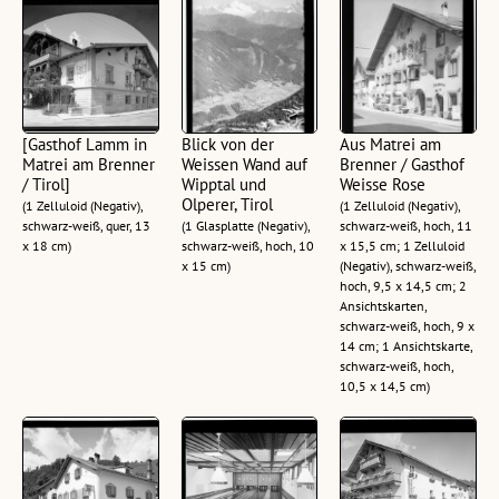
[Gasthof Lamm in
Blick von der
Aus Matrei am
Matrei am Brenner
Weissen Wand auf
Brenner / Gasthof
/ Tirol]
Wipptal und
Weisse Rose
Olperer, Tirol
(1 Zelluloid (Negativ),
(1 Zelluloid (Negativ),
schwarz-weiß, quer, 13
(1 Glasplatte (Negativ),
schwarz-weiß, hoch, 11
x 18 cm)
schwarz-weiß, hoch, 10
x 15,5 cm; 1 Zelluloid
x 15 cm)
(Negativ), schwarz-weiß,
hoch, 9,5 x 14,5 cm; 2
Ansichtskarten,
schwarz-weiß, hoch, 9 x
14 cm; 1 Ansichtskarte,
schwarz-weiß, hoch,
10,5 x 14,5 cm)