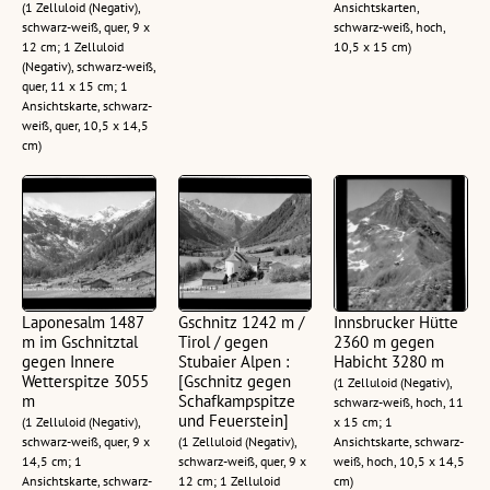
(1 Zelluloid (Negativ),
Ansichtskarten,
schwarz-weiß, quer, 9 x
schwarz-weiß, hoch,
12 cm; 1 Zelluloid
10,5 x 15 cm)
(Negativ), schwarz-weiß,
quer, 11 x 15 cm; 1
Ansichtskarte, schwarz-
weiß, quer, 10,5 x 14,5
cm)
Laponesalm 1487
Gschnitz 1242 m /
Innsbrucker Hütte
m im Gschnitztal
Tirol / gegen
2360 m gegen
gegen Innere
Stubaier Alpen :
Habicht 3280 m
Wetterspitze 3055
[Gschnitz gegen
(1 Zelluloid (Negativ),
m
Schafkampspitze
schwarz-weiß, hoch, 11
und Feuerstein]
(1 Zelluloid (Negativ),
x 15 cm; 1
schwarz-weiß, quer, 9 x
(1 Zelluloid (Negativ),
Ansichtskarte, schwarz-
14,5 cm; 1
schwarz-weiß, quer, 9 x
weiß, hoch, 10,5 x 14,5
Ansichtskarte, schwarz-
12 cm; 1 Zelluloid
cm)