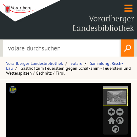
Vorarlberger Landesbibliothek
volare
Sammlung: Risch-
Lau
Gasthof zum Feuerstein gegen Schafkamm - Feuerstein und
Wetterspitzen / Gschnitz / Tirol