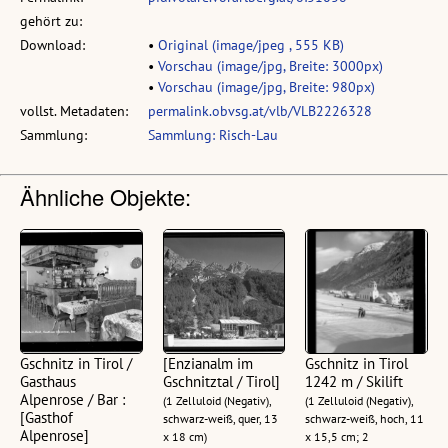
gehört zu:
Download:
•
Original (image/jpeg , 555 KB)
•
Vorschau (image/jpg, Breite: 3000px)
•
Vorschau (image/jpg, Breite: 980px)
vollst. Metadaten:
permalink.obvsg.at/vlb/VLB2226328
Sammlung:
Sammlung: Risch-Lau
Ähnliche Objekte:
Gschnitz in Tirol /
[Enzianalm im
Gschnitz in Tirol
Gasthaus
Gschnitztal / Tirol]
1242 m / Skilift
Alpenrose / Bar :
(1 Zelluloid (Negativ),
(1 Zelluloid (Negativ),
[Gasthof
schwarz-weiß, quer, 13
schwarz-weiß, hoch, 11
Alpenrose]
x 18 cm)
x 15,5 cm; 2