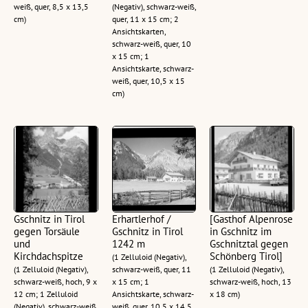
weiß, quer, 8,5 x 13,5
(Negativ), schwarz-weiß,
cm)
quer, 11 x 15 cm; 2
Ansichtskarten,
schwarz-weiß, quer, 10
x 15 cm; 1
Ansichtskarte, schwarz-
weiß, quer, 10,5 x 15
cm)
Gschnitz in Tirol
Erhartlerhof /
[Gasthof Alpenrose
gegen Torsäule
Gschnitz in Tirol
in Gschnitz im
und
1242 m
Gschnitztal gegen
Kirchdachspitze
Schönberg Tirol]
(1 Zelluloid (Negativ),
(1 Zelluloid (Negativ),
schwarz-weiß, quer, 11
(1 Zelluloid (Negativ),
schwarz-weiß, hoch, 9 x
x 15 cm; 1
schwarz-weiß, hoch, 13
12 cm; 1 Zelluloid
Ansichtskarte, schwarz-
x 18 cm)
(Negativ), schwarz-weiß,
weiß, quer, 10,5 x 14,5