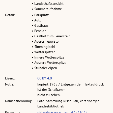
• Landschaftsansicht
• Sommeraufnahme
Detail:
• Parkplatz
• Auto
• Gasthaus
• Pension
• Gasthof zum Feuerstein
• Aperer Feuerstein
• Simmingjöchl
• Wetterspitzen
• Innere Wetterspitze
• Äussere Wetterspitze
• Stubaier Alpen
Lizenz:
CC BY 4.0
Notiz:
kopiert 1965 / Entgegen dem Textaufdruck
ist der Schafkamm
nicht zu sehen.
Namensnennung:
Foto: Sammlung Risch-Lau, Vorarlberger
Landesbibliothek
Permalink:
pid.volare.vorarlberg.at/o:31038