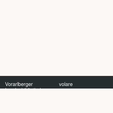
Vorarlberger
volare
Landesbibliothek
volare Blog
Impressum
Nutzungsbedingungen
Datenschutzhinweis
Policy