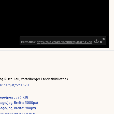
g Risch-Lau, Vorarlberger Landesbibliothek
rarlberg.at/o:31520
age/jpeg , 526 KB)
age/jpg, Breite: 3000px)
age/jpg, Breite: 980px)
vsg.at/vlb/VLB2226810