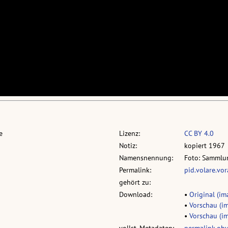
e
Lizenz:
CC BY 4.0
Notiz:
kopiert 1967
Namensnennung:
Foto: Sammlun
Permalink:
pid.volare.vo
gehört zu:
Download:
•
Original (im
•
Vorschau (im
•
Vorschau (im
vollst. Metadaten:
permalink.ob