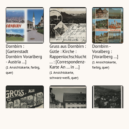
Dornbirn :
Gruss aus Dornbirn :
Dornbirn -
[Gartenstadt
Gütle : Kirche :
Voralberg :
Dornbirn Vorarlberg
Rappenlochschlucht
[Vorarlberg ...]
- Austria ...]
... : [Correspondenz-
(1 Ansichtskarte,
Karte An ... in ...]
(1 Ansichtskarte, farbig,
farbig, quer)
quer)
(1 Ansichtskarte,
schwarz-weiß, quer)
Gruss aus Dornbirn :
Dornbirn -
Dornbirn, Blick v.