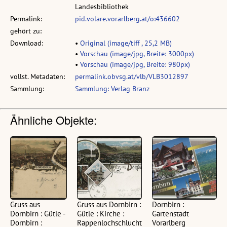
Landesbibliothek
Permalink:
pid.volare.vorarlberg.at/o:436602
gehört zu:
Download:
•
Original (image/tiff , 25,2 MB)
•
Vorschau (image/jpg, Breite: 3000px)
•
Vorschau (image/jpg, Breite: 980px)
vollst. Metadaten:
permalink.obvsg.at/vlb/VLB3012897
Sammlung:
Sammlung: Verlag Branz
Ähnliche Objekte:
Gruss aus
Gruss aus Dornbirn :
Dornbirn :
Dornbirn : Gütle -
Gütle : Kirche :
Gartenstadt
Dornbirn :
Rappenlochschlucht
Vorarlberg