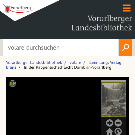
Vorarlberger Landesbibliothek
volare
Sammlung: Verlag
Branz
In der Rappenlochschlucht Dornbirn-Vorarlberg