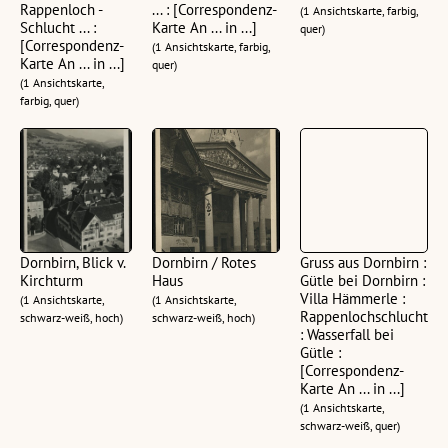
Rappenloch -
... : [Correspondenz-
(1 Ansichtskarte, farbig,
Schlucht ... :
Karte An ... in ...]
quer)
[Correspondenz-
(1 Ansichtskarte, farbig,
Karte An ... in ...]
quer)
(1 Ansichtskarte,
farbig, quer)
Dornbirn, Blick v.
Dornbirn / Rotes
Gruss aus Dornbirn :
Kirchturm
Haus
Gütle bei Dornbirn :
Villa Hämmerle :
(1 Ansichtskarte,
(1 Ansichtskarte,
Rappenlochschlucht
schwarz-weiß, hoch)
schwarz-weiß, hoch)
: Wasserfall bei
Gütle :
[Correspondenz-
Karte An ... in ...]
(1 Ansichtskarte,
schwarz-weiß, quer)