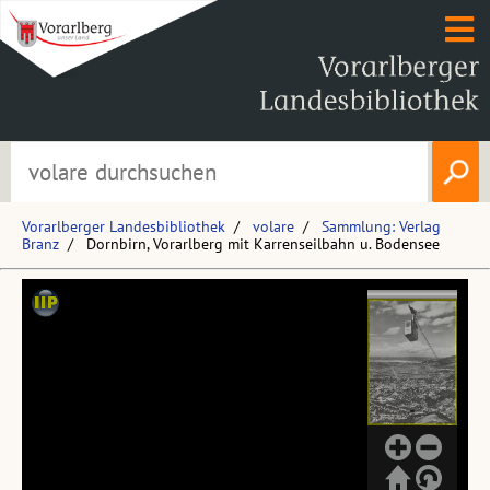
Vorarlberger Landesbibliothek
volare
Sammlung: Verlag
Branz
Dornbirn, Vorarlberg mit Karrenseilbahn u. Bodensee