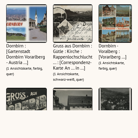
Dornbirn :
Gruss aus Dornbirn :
Dornbirn -
[Gartenstadt
Gütle : Kirche :
Voralberg :
Dornbirn Vorarlberg
Rappenlochschlucht
[Vorarlberg ...]
- Austria ...]
... : [Correspondenz-
(1 Ansichtskarte,
Karte An ... in ...]
(1 Ansichtskarte, farbig,
farbig, quer)
quer)
(1 Ansichtskarte,
schwarz-weiß, quer)
Gruss aus Dornbirn :
Dornbirn -
Dornbirn, Blick v.
[Correspondenzkarte
Eisengasse
Kirchturm