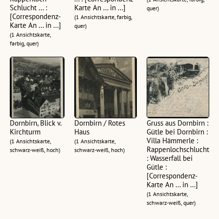
Schlucht ... :
Karte An ... in ...]
quer)
[Correspondenz-
(1 Ansichtskarte, farbig,
Karte An ... in ...]
quer)
(1 Ansichtskarte,
farbig, quer)
Dornbirn, Blick v.
Dornbirn / Rotes
Gruss aus Dornbirn :
Kirchturm
Haus
Gütle bei Dornbirn :
Villa Hämmerle :
(1 Ansichtskarte,
(1 Ansichtskarte,
Rappenlochschlucht
schwarz-weiß, hoch)
schwarz-weiß, hoch)
: Wasserfall bei
Gütle :
[Correspondenz-
Karte An ... in ...]
(1 Ansichtskarte,
schwarz-weiß, quer)