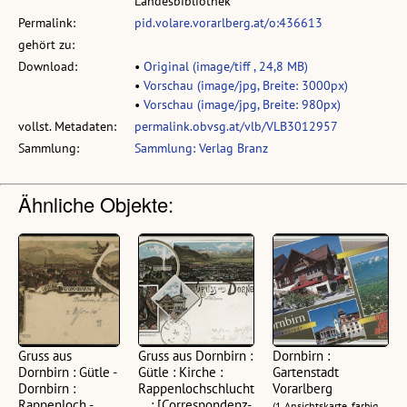
Landesbibliothek
Permalink:
pid.volare.vorarlberg.at/o:436613
gehört zu:
Download:
•
Original (image/tiff , 24,8 MB)
•
Vorschau (image/jpg, Breite: 3000px)
•
Vorschau (image/jpg, Breite: 980px)
vollst. Metadaten:
permalink.obvsg.at/vlb/VLB3012957
Sammlung:
Sammlung: Verlag Branz
Ähnliche Objekte:
Gruss aus
Gruss aus Dornbirn :
Dornbirn :
Dornbirn : Gütle -
Gütle : Kirche :
Gartenstadt
Dornbirn :
Rappenlochschlucht
Vorarlberg
Rappenloch -
... : [Correspondenz-
(1 Ansichtskarte, farbig,