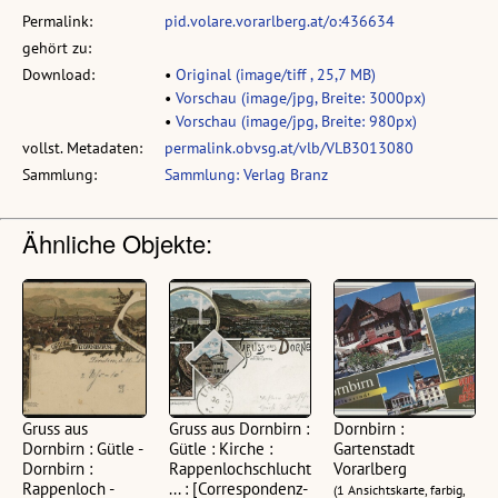
Permalink:
pid.volare.vorarlberg.at/o:436634
gehört zu:
Download:
•
Original (image/tiff , 25,7 MB)
•
Vorschau (image/jpg, Breite: 3000px)
•
Vorschau (image/jpg, Breite: 980px)
vollst. Metadaten:
permalink.obvsg.at/vlb/VLB3013080
Sammlung:
Sammlung: Verlag Branz
Ähnliche Objekte:
Gruss aus
Gruss aus Dornbirn :
Dornbirn :
Dornbirn : Gütle -
Gütle : Kirche :
Gartenstadt
Dornbirn :
Rappenlochschlucht
Vorarlberg
Rappenloch -
... : [Correspondenz-
(1 Ansichtskarte, farbig,