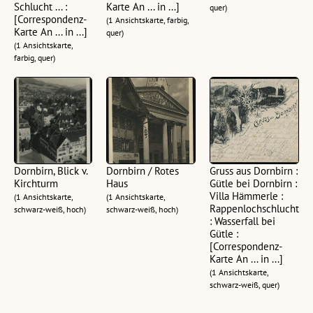
Schlucht ... :
Karte An ... in ...]
quer)
[Correspondenz-
(1 Ansichtskarte, farbig,
Karte An ... in ...]
quer)
(1 Ansichtskarte,
farbig, quer)
Dornbirn, Blick v.
Dornbirn / Rotes
Gruss aus Dornbirn :
Kirchturm
Haus
Gütle bei Dornbirn :
Villa Hämmerle :
(1 Ansichtskarte,
(1 Ansichtskarte,
Rappenlochschlucht
schwarz-weiß, hoch)
schwarz-weiß, hoch)
: Wasserfall bei
Gütle :
[Correspondenz-
Karte An ... in ...]
(1 Ansichtskarte,
schwarz-weiß, quer)