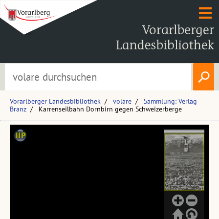
Vorarlberger Landesbibliothek
volare
Sammlung: Verlag
Branz
Karrenseilbahn Dornbirn gegen Schweizerberge