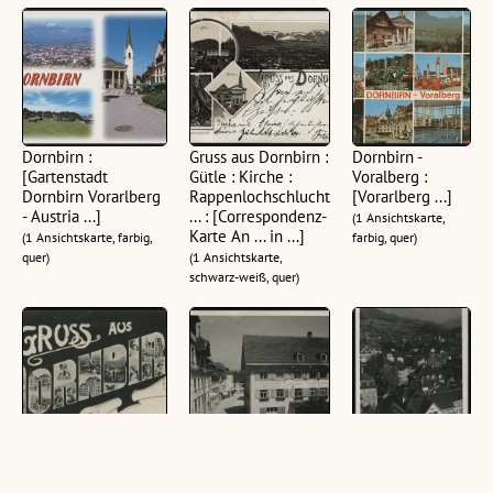
Dornbirn :
Gruss aus Dornbirn :
Dornbirn -
[Gartenstadt
Gütle : Kirche :
Voralberg :
Dornbirn Vorarlberg
Rappenlochschlucht
[Vorarlberg ...]
- Austria ...]
... : [Correspondenz-
(1 Ansichtskarte,
Karte An ... in ...]
(1 Ansichtskarte, farbig,
farbig, quer)
quer)
(1 Ansichtskarte,
schwarz-weiß, quer)
Gruss aus Dornbirn :
Dornbirn -
Dornbirn, Blick v.
[Correspondenzkarte
Eisengasse
Kirchturm