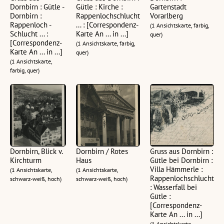
Dornbirn : Gütle -
Gütle : Kirche :
Gartenstadt
Dornbirn :
Rappenlochschlucht
Vorarlberg
Rappenloch -
... : [Correspondenz-
(1 Ansichtskarte, farbig,
Schlucht ... :
Karte An ... in ...]
quer)
[Correspondenz-
(1 Ansichtskarte, farbig,
Karte An ... in ...]
quer)
(1 Ansichtskarte,
farbig, quer)
Dornbirn, Blick v.
Dornbirn / Rotes
Gruss aus Dornbirn :
Kirchturm
Haus
Gütle bei Dornbirn :
Villa Hämmerle :
(1 Ansichtskarte,
(1 Ansichtskarte,
Rappenlochschlucht
schwarz-weiß, hoch)
schwarz-weiß, hoch)
: Wasserfall bei
Gütle :
[Correspondenz-
Karte An ... in ...]
(1 Ansichtskarte,