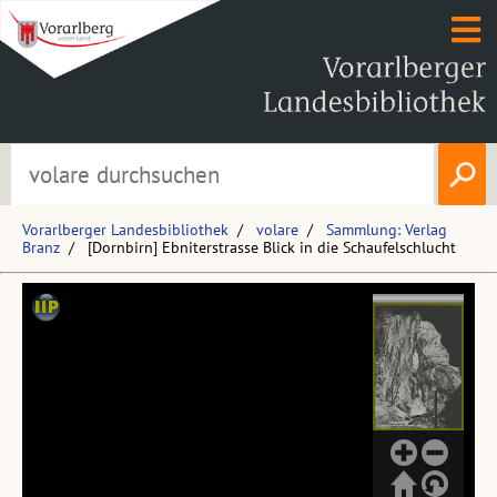
Vorarlberger Landesbibliothek
volare
Sammlung: Verlag
Branz
[Dornbirn] Ebniterstrasse Blick in die Schaufelschlucht