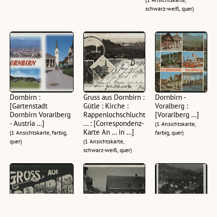
schwarz-weiß, quer)
Dornbirn :
Gruss aus Dornbirn :
Dornbirn -
[Gartenstadt
Gütle : Kirche :
Voralberg :
Dornbirn Vorarlberg
Rappenlochschlucht
[Vorarlberg ...]
- Austria ...]
... : [Correspondenz-
(1 Ansichtskarte,
Karte An ... in ...]
(1 Ansichtskarte, farbig,
farbig, quer)
quer)
(1 Ansichtskarte,
schwarz-weiß, quer)