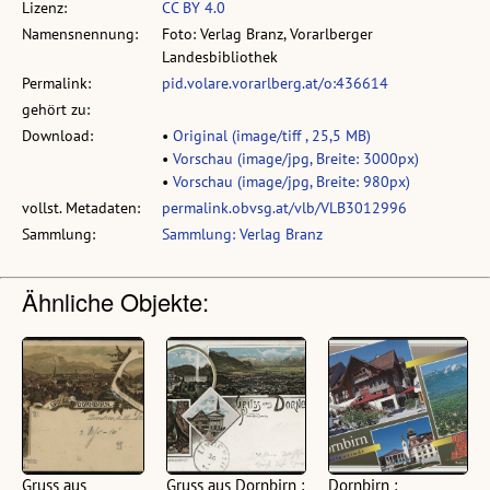
Lizenz:
CC BY 4.0
Namensnennung:
Foto: Verlag Branz, Vorarlberger
Landesbibliothek
Permalink:
pid.volare.vorarlberg.at/o:436614
gehört zu:
Download:
•
Original (image/tiff , 25,5 MB)
•
Vorschau (image/jpg, Breite: 3000px)
•
Vorschau (image/jpg, Breite: 980px)
vollst. Metadaten:
permalink.obvsg.at/vlb/VLB3012996
Sammlung:
Sammlung: Verlag Branz
Ähnliche Objekte:
Gruss aus
Gruss aus Dornbirn :
Dornbirn :