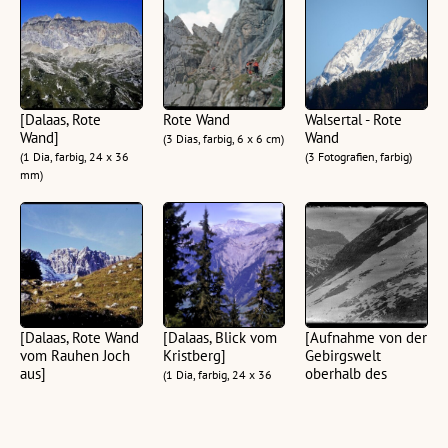
[Dalaas, Rote
Rote Wand
Walsertal - Rote
Wand]
Wand
(3 Dias, farbig, 6 x 6 cm)
(1 Dia, farbig, 24 x 36
(3 Fotografien, farbig)
mm)
[Dalaas, Rote Wand
[Dalaas, Blick vom
[Aufnahme von der
vom Rauhen Joch
Kristberg]
Gebirgswelt
aus]
oberhalb des
(1 Dia, farbig, 24 x 36
Formarinsees mit
(1 Dia, farbig, 24 x 36
mm)
Blick auf die Rote
mm)
Wand]
(1 Glasplatte, schwarz-