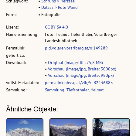
Schlagwort:
•
Schruns > Herzsee
•
Dalaas > Rote Wand
Form:
• Fotografie
Lizenz:
CC BY-SA 4.0
Namensnennung:
Foto: Helmut Tiefenthaler, Vorarlberger
Landesbibliothek
Permalink:
pid.volare.vorarlberg.at/o:149289
gehört zu:
Download:
•
Original (image/tiff , 75,8 MB)
•
Vorschau (image/jpg, Breite: 3000px)
•
Vorschau (image/jpg, Breite: 980px)
vollst. Metadaten:
permalink.obvsg.at/vlb/VLB2436883
Sammlung:
Sammlung: Tiefenthaler, Helmut
Ähnliche Objekte: