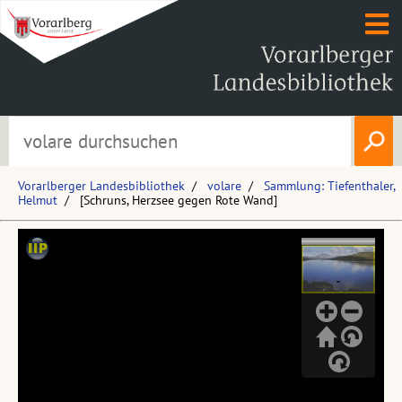
Vorarlberger Landesbibliothek
volare
Sammlung: Tiefenthaler,
Helmut
[Schruns, Herzsee gegen Rote Wand]