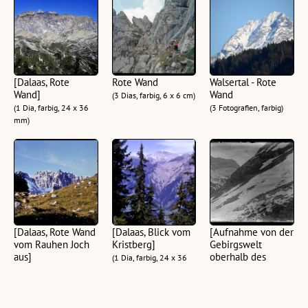
[Dalaas, Rote
Rote Wand
Walsertal - Rote
Wand]
Wand
(3 Dias, farbig, 6 x 6 cm)
(1 Dia, farbig, 24 x 36
(3 Fotografien, farbig)
mm)
[Dalaas, Rote Wand
[Dalaas, Blick vom
[Aufnahme von der
vom Rauhen Joch
Kristberg]
Gebirgswelt
aus]
oberhalb des
(1 Dia, farbig, 24 x 36
Formarinsees mit
(1 Dia, farbig, 24 x 36
mm)
Blick auf die Rote
mm)
Wand]
(1 Glasplatte, schwarz-