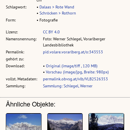
Schlagwort:
•
Dalaas > Rote Wand
•
Schröcken > Rothorn
Form:
• Fotografie
Lizenz:
CC BY 4.0
Namensnennung:
Foto: Werner Schlegel, Vorarlberger
Landesbibliothek
Permalink:
pid.volare.vorarlberg.at/o:343553
gehört zu:
Download:
•
Original (image/tiff , 120 MB)
•
Vorschau (image/jpg, Breite: 980px)
vollst. Metadaten:
permalink.obvsg.at/vlb/VLB2526353
Sammlung:
Sammlung: Schlegel, Werner
Ähnliche Objekte: