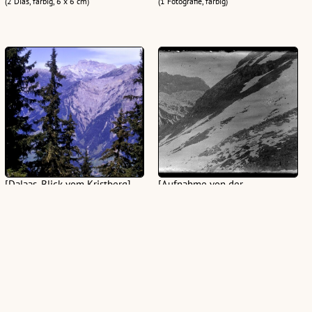
(2 Dias, farbig, 6 x 6 cm)
(1 Fotografie, farbig)
[Dalaas, Blick vom Kristberg]
[Aufnahme von der
Gebirgswelt oberhalb des
(1 Dia, farbig, 24 x 36 mm)
Formarinsees mit Blick auf die
Rote Wand]
(1 Glasplatte, schwarz-weiß, quer,
10x15 cm)