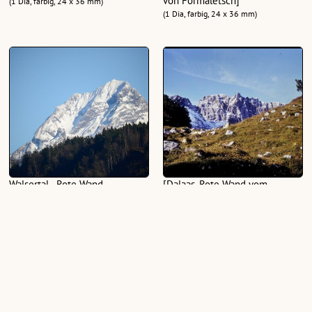
von Formaletsch]
(1 Dia, farbig, 24 x 36 mm)
(1 Dia, farbig, 24 x 36 mm)
Walsertal - Rote Wand
[Dalaas, Rote Wand vom
Rauhen Joch aus]
(3 Fotografien, farbig)
(1 Dia, farbig, 24 x 36 mm)