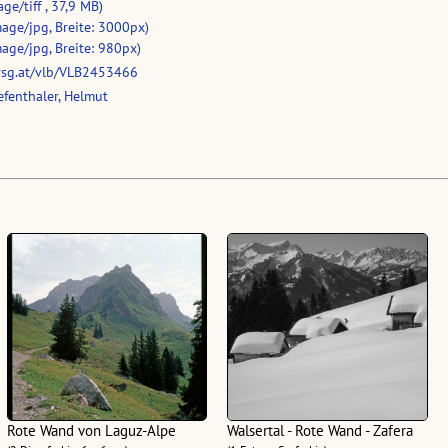
ge/tiff , 37,9 MB)
age/jpg, Breite: 3000px)
age/jpg, Breite: 980px)
vsg.at/vlb/VLB2453466
fenthaler, Helmut
Rote Wand von Laguz-Alpe
Walsertal - Rote Wand - Zafera