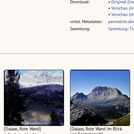
Download:
•
Original (ima
•
Vorschau (im
•
Vorschau (im
vollst. Metadaten:
permalink.ob
Sammlung:
Sammlung: Tie
[Dalaas, Rote Wand]
[Dalaas, Rote Wand im Blick