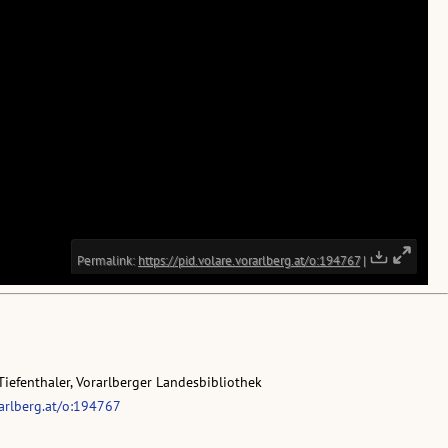
Tiefenthaler, Vorarlberger Landesbibliothek
rarlberg.at/o:194767