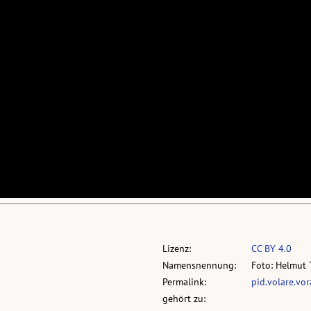
Lizenz:
CC BY 4.0
Namensnennung:
Foto: Helmut 
Permalink:
pid.volare.vo
gehört zu: