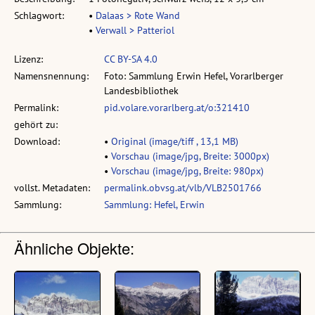
Schlagwort:
•
Dalaas > Rote Wand
•
Verwall > Patteriol
Lizenz:
CC BY-SA 4.0
Namensnennung:
Foto: Sammlung Erwin Hefel, Vorarlberger
Landesbibliothek
Permalink:
pid.volare.vorarlberg.at/o:321410
gehört zu:
Download:
•
Original (image/tiff , 13,1 MB)
•
Vorschau (image/jpg, Breite: 3000px)
•
Vorschau (image/jpg, Breite: 980px)
vollst. Metadaten:
permalink.obvsg.at/vlb/VLB2501766
Sammlung:
Sammlung: Hefel, Erwin
Ähnliche Objekte: