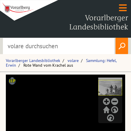
Vorarlberger Landesbibliothek
volare
Sammlung: Hefel,
Erwin
Rote Wand vom Krachel aus