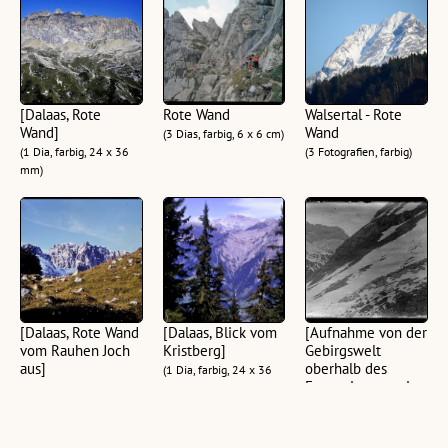
[Dalaas, Rote
Rote Wand
Walsertal - Rote
Wand]
Wand
(3 Dias, farbig, 6 x 6 cm)
(1 Dia, farbig, 24 x 36
(3 Fotografien, farbig)
mm)
[Dalaas, Rote Wand
[Dalaas, Blick vom
[Aufnahme von der
vom Rauhen Joch
Kristberg]
Gebirgswelt
aus]
oberhalb des
(1 Dia, farbig, 24 x 36
Formarinsees mit
(1 Dia, farbig, 24 x 36
mm)
Blick auf die Rote
mm)
Wand]
(1 Glasplatte, schwarz-