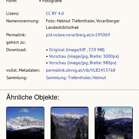
Form:
• Fotografie
Lizenz:
CC BY 4.0
Namensnennung:
Foto: Helmut Tiefenthaler, Vorarlberger
Landesbibliothek
Permalink:
pid.volare.vorarlberg.at/o:195069
gehört zu:
Download:
•
Original (image/tiff , 37,9 MB)
•
Vorschau (image/jpg, Breite: 3000px)
•
Vorschau (image/jpg, Breite: 980px)
vollst. Metadaten:
permalink.obvsg.at/vlb/VLB2453768
Sammlung:
Sammlung: Tiefenthaler, Helmut
Ähnliche Objekte: