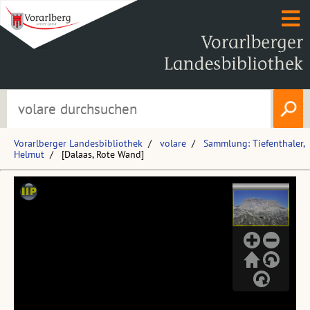
Vorarlberger Landesbibliothek
volare
Sammlung: Tiefenthaler,
Helmut
[Dalaas, Rote Wand]