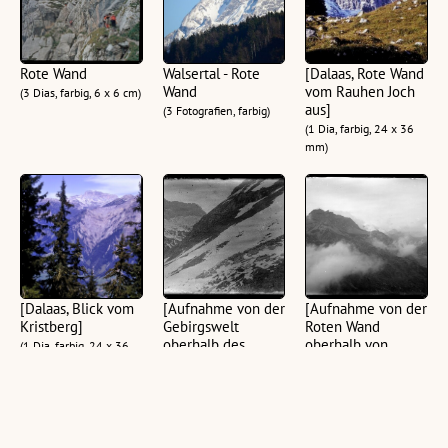
Rote Wand
Walsertal - Rote
[Dalaas, Rote Wand
Wand
vom Rauhen Joch
(3 Dias, farbig, 6 x 6 cm)
aus]
(3 Fotografien, farbig)
(1 Dia, farbig, 24 x 36
mm)
[Dalaas, Blick vom
[Aufnahme von der
[Aufnahme von der
Kristberg]
Gebirgswelt
Roten Wand
oberhalb des
oberhalb von
(1 Dia, farbig, 24 x 36
Formarinsees mit
Dalaas]
mm)
Blick auf die Rote
(1 Glasplatte, schwarz-
Wand]
weiß, quer, 10x15 cm)
(1 Glasplatte, schwarz-
weiß, quer, 10x15 cm)